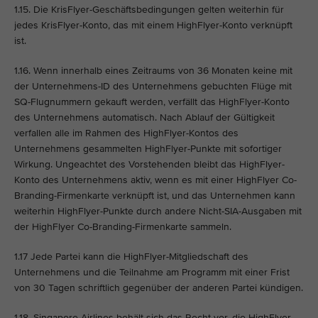
1.15. Die KrisFlyer-Geschäftsbedingungen gelten weiterhin für
jedes KrisFlyer-Konto, das mit einem HighFlyer-Konto verknüpft
ist.
1.16. Wenn innerhalb eines Zeitraums von 36 Monaten keine mit
der Unternehmens-ID des Unternehmens gebuchten Flüge mit
SQ-Flugnummern gekauft werden, verfällt das HighFlyer-Konto
des Unternehmens automatisch. Nach Ablauf der Gültigkeit
verfallen alle im Rahmen des HighFlyer-Kontos des
Unternehmens gesammelten HighFlyer-Punkte mit sofortiger
Wirkung. Ungeachtet des Vorstehenden bleibt das HighFlyer-
Konto des Unternehmens aktiv, wenn es mit einer HighFlyer Co-
Branding-Firmenkarte verknüpft ist, und das Unternehmen kann
weiterhin HighFlyer-Punkte durch andere Nicht-SIA-Ausgaben mit
der HighFlyer Co-Branding-Firmenkarte sammeln.
1.17 Jede Partei kann die HighFlyer-Mitgliedschaft des
Unternehmens und die Teilnahme am Programm mit einer Frist
von 30 Tagen schriftlich gegenüber der anderen Partei kündigen.
1.18. Singapore Airlines behält sich das Recht vor, die HighFlyer-