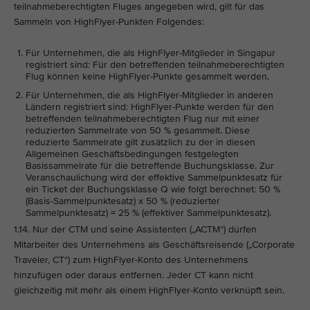
teilnahmeberechtigten Fluges angegeben wird, gilt für das
Sammeln von HighFlyer-Punkten Folgendes:
Für Unternehmen, die als HighFlyer-Mitglieder in Singapur
registriert sind: Für den betreffenden teilnahmeberechtigten
Flug können keine HighFlyer-Punkte gesammelt werden.
Für Unternehmen, die als HighFlyer-Mitglieder in anderen
Ländern registriert sind: HighFlyer-Punkte werden für den
betreffenden teilnahmeberechtigten Flug nur mit einer
reduzierten Sammelrate von 50 % gesammelt. Diese
reduzierte Sammelrate gilt zusätzlich zu der in diesen
Allgemeinen Geschäftsbedingungen festgelegten
Basissammelrate für die betreffende Buchungsklasse. Zur
Veranschaulichung wird der effektive Sammelpunktesatz für
ein Ticket der Buchungsklasse Q wie folgt berechnet: 50 %
(Basis-Sammelpunktesatz) x 50 % (reduzierter
Sammelpunktesatz) = 25 % (effektiver Sammelpunktesatz).
1.14. Nur der CTM und seine Assistenten („ACTM“) dürfen
Mitarbeiter des Unternehmens als Geschäftsreisende („Corporate
Traveler, CT“) zum HighFlyer-Konto des Unternehmens
hinzufügen oder daraus entfernen. Jeder CT kann nicht
gleichzeitig mit mehr als einem HighFlyer-Konto verknüpft sein.