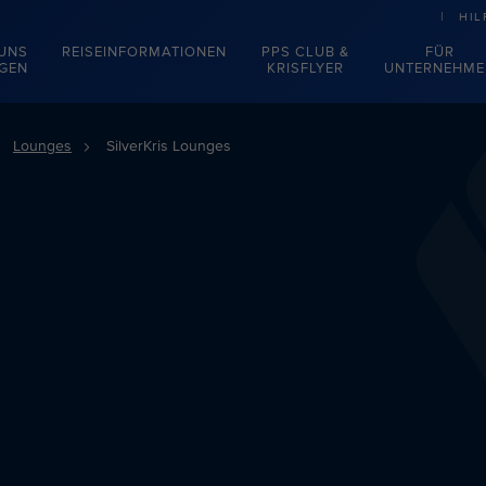
HIL
 UNS
REISEINFORMATIONEN
PPS CLUB &
FÜR
EGEN
KRISFLYER
UNTERNEHME
Lounges
SilverKris Lounges