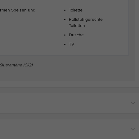
armen Speisen und
Toilette
Rollstuhlgerechte
Toiletten
Dusche
TV
 Quarantäne (CIQ)