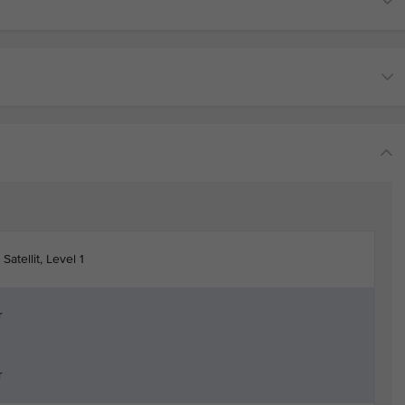
Satellit, Level 1
r
r
r