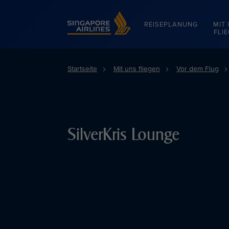
Singapore Airlines Home
REISEPLANUNG
MIT
FLI
Startseite
Mit uns fliegen
Vor dem Flug
SilverKris Lounge