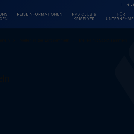
HIL
 UNS
REISEINFORMATIONEN
PPS CLUB &
FÜR
EGEN
KRISFLYER
UNTERNEHME
mmeln
Meilen in der Luft sammeln
Meilen mit Scoot sammeln
eln