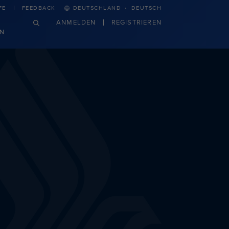
·
FE
FEEDBACK
DEUTSCHLAND
DEUTSCH
ANMELDEN
REGISTRIEREN
N