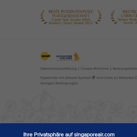
Ihre Privatsphäre auf singaporeair.com