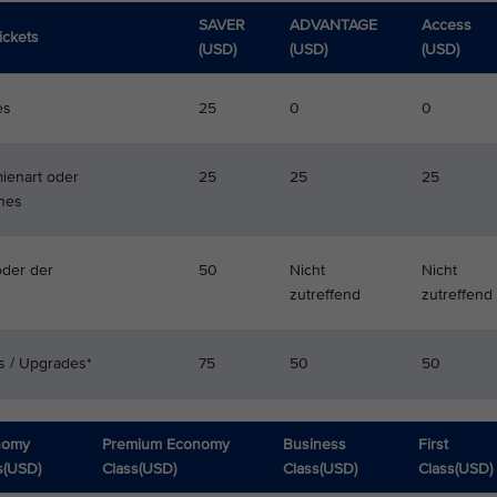
SAVER
ADVANTAGE
Access
ickets
(USD)
(USD)
(USD)
es
25
0
0
ienart oder
25
25
25
ines
oder der
50
Nicht
Nicht
zutreffend
zutreffend
ts / Upgrades*
75
50
50
nomy
Premium Economy
Business
First
s(USD)
Class(USD)
Class(USD)
Class(USD)