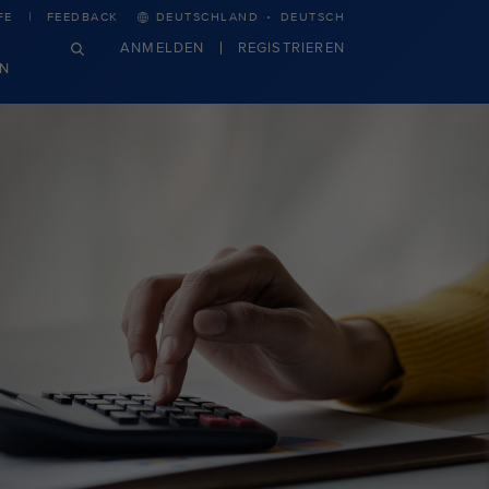
·
FE
FEEDBACK
DEUTSCHLAND
DEUTSCH
ANMELDEN
REGISTRIEREN
N