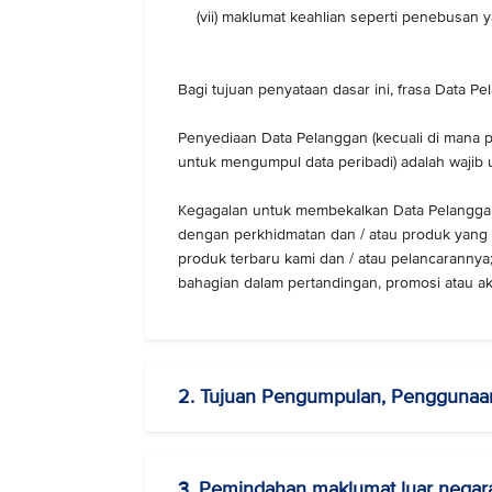
(vii) maklumat keahlian seperti penebusan y
Bagi tujuan penyataan dasar ini, frasa Data P
Penyediaan Data Pelanggan (kecuali di mana p
untuk mengumpul data peribadi) adalah waji
Kegagalan untuk membekalkan Data Pelanggan 
dengan perkhidmatan dan / atau produk yang 
produk terbaru kami dan / atau pelancarannya;
bahagian dalam pertandingan, promosi atau akt
2. Tujuan Pengumpulan, Pengguna
3. Pemindahan maklumat luar negar