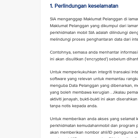
1. Perlindungan keselamatan
SIA menganggap Maklumat Pelanggan di lama
Maklumat Pelanggan yang dikumpul dari lama
perkhidmatan mobil SIA adalah dilindungi den
melindungi proses penghantaran data dari int
Contohnya, semasa anda menhantar informasi sen
ini akan disulitkan (‘encrypted’) sebelum dihan
Untuk memperkukuhkan integriti transaksi In
software yang relevan untuk memantau rangka
menguba Data Pelanggan yang dibenarkan, men
yang boleh membawa kerugian . Jikalau pema
aktiviti jenayah, bukti-bukti ini akan diser
tanpa notis kepada anda.
Untuk memberikan anda akses yang selamat ke
perkhidmatan kemudahanmobil dan program p
akan memberikan nombor ahli/ID pengguna den