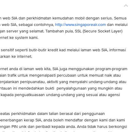
n web SIA dan perkhidmatan kemudahan mobil dengan serius. Semua
n web SIA, sebagai contohnya,
http://www.singaporeair.com
dan melalui
gan server yang selamat. Tambahan pula, SSL (Secure Socket Layer)
ernet ke system kami.
sitif seperti butir-butir kredit kad melalui laman web SIA, informasi
tarkan ke internet.
ternet anda di laman web kita, SIA juga menggunakan program-program
ian trafik untuk mengenalpasti percubaan untuk memuat naik atau
jalankan penipuanatau, aktiviti yang menyalahi undang-undang atau
ntauan ini mendedahkan bukti penyalahgunaan yang mungkin atau
ahkan kapada penguatkuasaan undang-undang yang sesuai atau agensi
atas perkhidmatan dalam talian berasal dari penggunaan
enerbangan kerap SIA, anda boleh mendaftar dengan kami dan kami
gan PIN unik dan peribadi kepada anda. Anda tidak harus berkongsi