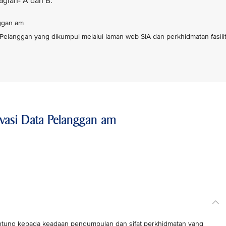
agian- A dan B:
nggan am
 Pelanggan yang dikumpul melalui laman web SIA dan perkhidmatan fasilit
ivasi Data Pelanggan am
ntung kepada keadaan pengumpulan dan sifat perkhidmatan yang