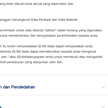
ang telah dibuat serta akrual yang diperolehi; dan
elanggan merangkumi Data Peribadi dan Data Statistik.
ermintaan untuk data ditanda "pilihan" dalam borang yang digunakan
b untuk membolehkan SIA menyediakan perkhidmatan kepada anda.
itu boleh menyebabkan (i) SIA tidak dapat menyediakan anda
diminta; (ii) SIA tidak dapat memaklumkan kepada anda mengenai
 dan / atau (iii) ketidakupayaan anda untuk memasuki atau mengambil
iviti penebusan yang dianjurkan oleh SIA.
an dan Pendedahan
a