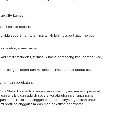
yang SIA kumpul:
tidak terhad kepada-
dividu seperti nama, jantina, tarikh lahir, pasport atau nombor
or telefon, alamat e-mel;
t kad credit ataudebit, termasuk nama pemegang kad, nombor kad,
 penerbangan, keperluan makanan, pilihan tempat duduk atau
permintaan perubatan;
n Data Statistik seperti bilangan penumpang yang menaiki pesawat,
ujuan analisis dan adalah secara keseluruhannya tanpa nama
simpankan di record pelanggan anda dan hanya digunakan untuk
hami profil pelanggan SIA dan meningkatkan penawaran