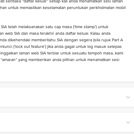
ti sentiasa “daftar keluar” setiap kali anda menamatkan sesi laman
han untuk memastikan keselamatan peruntukan perkhidmatan mobil
 SIA telah melaksanakan satu cap masa (‘time stamp’) untuk
 web SIA dan masa terakhir anda daftar keluar. Kalau anda
anda dikehendaki memberitahu SIA dengan segera (sila rujuk Part A
rkunci (‘lock out feature’) jika anda gagal untuk log masuk selepas
eninggalkan laman web SIA terbiar untuk sesuatu tempoh masa, kami
“amaran” yang memberikan anda pilihan untuk menamatkan sesi