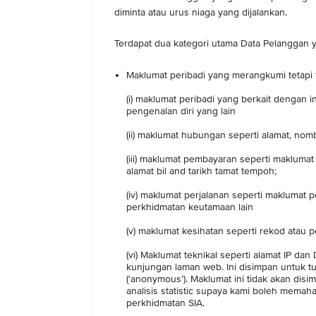
diminta atau urus niaga yang dijalankan.
Terdapat dua kategori utama Data Pelanggan 
Maklumat peribadi yang merangkumi tetapi 
(i) maklumat peribadi yang berkait dengan in
pengenalan diri yang lain
(ii) maklumat hubungan seperti alamat, nomb
(iii) maklumat pembayaran seperti makluma
alamat bil and tarikh tamat tempoh;
(iv) maklumat perjalanan seperti maklumat
perkhidmatan keutamaan lain
(v) maklumat kesihatan seperti rekod atau 
(vi) Maklumat teknikal seperti alamat IP da
kunjungan laman web. Ini disimpan untuk t
(‘anonymous’). Maklumat ini tidak akan di
analisis statistic supaya kami boleh mema
perkhidmatan SIA.