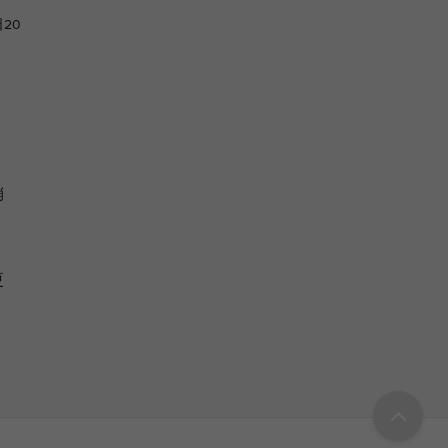
20
。
销
更