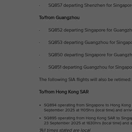
· SQ857 departing Shenzhen for Singapore
To/from Guangzhou
· SQ852 departing Singapore for Guangzh
· SQ853 departing Guangzhou for Singapor
· SQ850 departing Singapore for Guangzh
· SQ851 departing Guangzhou for Singapor
The following SIA flights will also be retimed:
To/from Hong Kong SAR
SQ894 operating from Singapore to Hong Kong 
September 2025 at 1105hrs (local time) and arr
SQ895 operating from Hong Kong SAR to Singa
23 September 2025 at 1630hrs (local time) and a
*All times stated are local