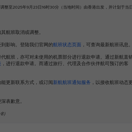
将被调整至2025年9月23日16时30分（当地时间）由香港出发，并计划于当日
知其航班取消或调整。
受到影响。登陆我们官网的
航班状态页面
，可查询最新航班讯息
替代航班，亦可对未使用的机票部分进行退款申请。通过新航直
表
，进行退款申请。而通过旅行、代理及合作伙伴航司预订的客
 功能更新联系方式，或订阅
新航航班通知服务
，以接收航班动态
便深表歉意。
+8）