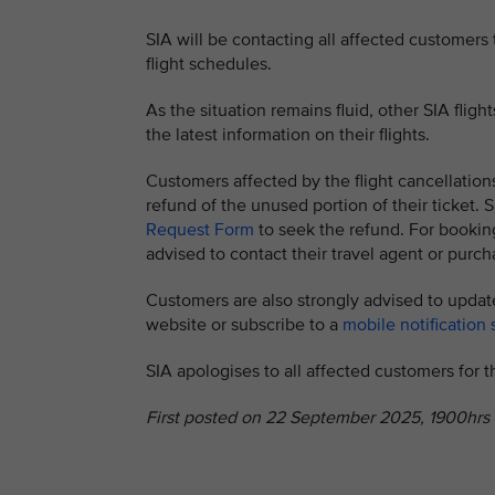
SIA will be contacting all affected customers
flight schedules.
As the situation remains fluid, other SIA flig
the latest information on their flights.
Customers affected by the flight cancellation
refund of the unused portion of their ticket
Request Form
to seek the refund. For booking
advised to contact their travel agent or purcha
Customers are also strongly advised to update
website or subscribe to a
mobile notification 
SIA apologises to all affected customers for
First posted on 22 September 2025, 1900hrs