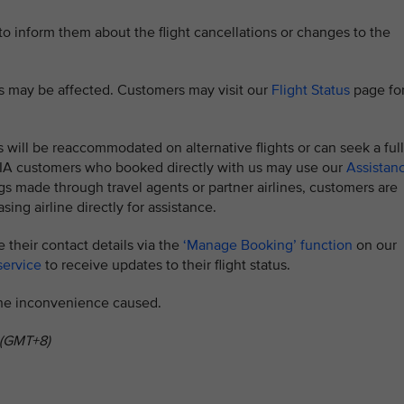
 to inform them about the flight cancellations or changes to the
hts may be affected. Customers may visit our
Flight Status
page fo
s will be reaccommodated on alternative flights or can seek a full
. SIA customers who booked directly with us may use our
Assistan
s made through travel agents or partner airlines, customers are
sing airline directly for assistance.
 their contact details via the
‘Manage Booking’ function
on our
service
to receive updates to their flight status.
 the inconvenience caused.
 (GMT+8)