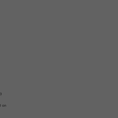
23
R on