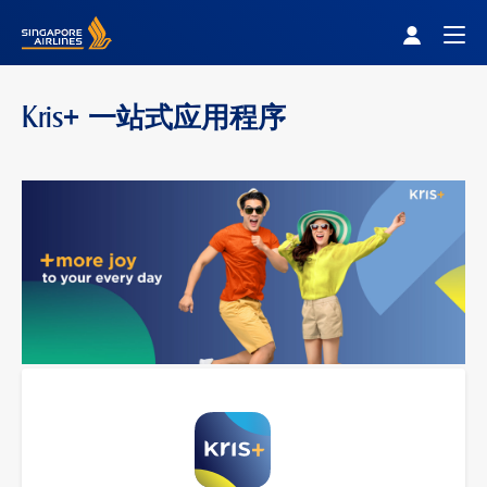
Singapore Airlines Home
Togg
Kris+ 一站式应用程序