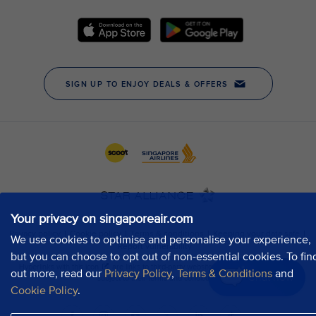
Your privacy on singaporeair.com
We use cookies to optimise and personalise your experience,
but you can choose to opt out of non-essential cookies. To fin
out more, read our
Privacy Policy
,
Terms & Conditions
and
Chat now
Cookie Policy
.