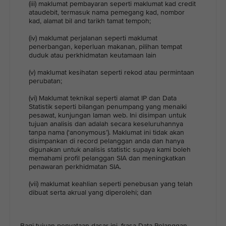
(iii) maklumat pembayaran seperti maklumat kad credit
ataudebit, termasuk nama pemegang kad, nombor
kad, alamat bil and tarikh tamat tempoh;
(iv) maklumat perjalanan seperti maklumat
penerbangan, keperluan makanan, pilihan tempat
duduk atau perkhidmatan keutamaan lain
(v) maklumat kesihatan seperti rekod atau permintaan
perubatan;
(vi) Maklumat teknikal seperti alamat IP dan Data
Statistik seperti bilangan penumpang yang menaiki
pesawat, kunjungan laman web. Ini disimpan untuk
tujuan analisis dan adalah secara keseluruhannya
tanpa nama (‘anonymous’). Maklumat ini tidak akan
disimpankan di record pelanggan anda dan hanya
digunakan untuk analisis statistic supaya kami boleh
memahami profil pelanggan SIA dan meningkatkan
penawaran perkhidmatan SIA.
(vii) maklumat keahlian seperti penebusan yang telah
dibuat serta akrual yang diperolehi; dan
Bagi tujuan penyataan dasar ini, frasa Data Pelanggan