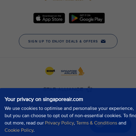
Your privacy on singaporeair.com
We use cookies to optimise and personalise your experience,
but you can choose to opt out of non-essential cookies. To fin
out more, read our
Privacy Policy
,
Terms & Conditions
and
Chat now
Cookie Policy
.