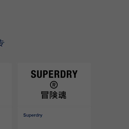
专
Superdry