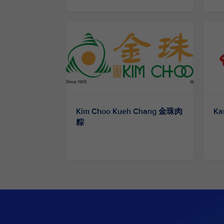
Kim Choo Kueh Chang 金珠肉
Ka
粽