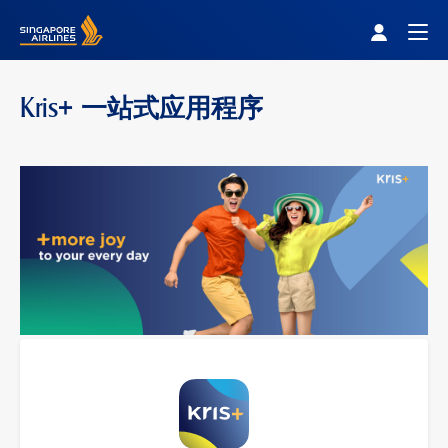
Singapore Airlines Home
Togg
Kris+ 一站式应用程序