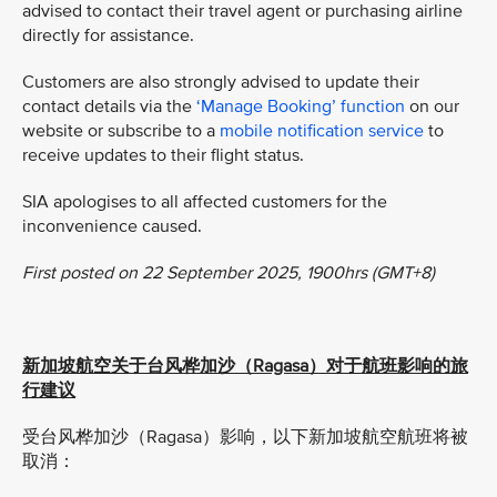
advised to contact their travel agent or purchasing airline
directly for assistance.
Customers are also strongly advised to update their
contact details via the
‘Manage Booking’ function
on our
website or subscribe to a
mobile notification service
to
receive updates to their flight status.
SIA apologises to all affected customers for the
inconvenience caused.
First posted on 22 September 2025, 1900hrs (GMT+8)
新加坡航空关于台风桦加沙（Ragasa）对于航班影响的旅
行建议
受台风桦加沙
（Ragasa）影响，以下新加坡航空航班将被
取消：