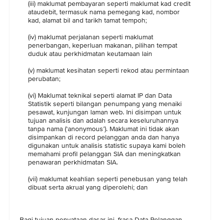
(iii) maklumat pembayaran seperti maklumat kad credit
ataudebit, termasuk nama pemegang kad, nombor
kad, alamat bil and tarikh tamat tempoh;
(iv) maklumat perjalanan seperti maklumat
penerbangan, keperluan makanan, pilihan tempat
duduk atau perkhidmatan keutamaan lain
(v) maklumat kesihatan seperti rekod atau permintaan
perubatan;
(vi) Maklumat teknikal seperti alamat IP dan Data
Statistik seperti bilangan penumpang yang menaiki
pesawat, kunjungan laman web. Ini disimpan untuk
tujuan analisis dan adalah secara keseluruhannya
tanpa nama (‘anonymous’). Maklumat ini tidak akan
disimpankan di record pelanggan anda dan hanya
digunakan untuk analisis statistic supaya kami boleh
memahami profil pelanggan SIA dan meningkatkan
penawaran perkhidmatan SIA.
(vii) maklumat keahlian seperti penebusan yang telah
dibuat serta akrual yang diperolehi; dan
Bagi tujuan penyataan dasar ini, frasa Data Pelanggan