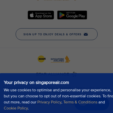
Your privacy on singaporeair.com
We use cookies to optimise and personalise your experience,
but you can choose to opt out of non-essential cookies. To fin
out more, read our
Privacy Policy
,
Terms & Conditions
and
Chat now
Cookie Policy
.