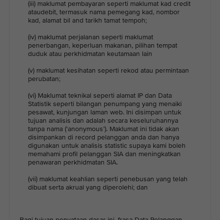
(iii) maklumat pembayaran seperti maklumat kad credit
ataudebit, termasuk nama pemegang kad, nombor
kad, alamat bil and tarikh tamat tempoh;
(iv) maklumat perjalanan seperti maklumat
penerbangan, keperluan makanan, pilihan tempat
duduk atau perkhidmatan keutamaan lain
(v) maklumat kesihatan seperti rekod atau permintaan
perubatan;
(vi) Maklumat teknikal seperti alamat IP dan Data
Statistik seperti bilangan penumpang yang menaiki
pesawat, kunjungan laman web. Ini disimpan untuk
tujuan analisis dan adalah secara keseluruhannya
tanpa nama (‘anonymous’). Maklumat ini tidak akan
disimpankan di record pelanggan anda dan hanya
digunakan untuk analisis statistic supaya kami boleh
memahami profil pelanggan SIA dan meningkatkan
penawaran perkhidmatan SIA.
(vii) maklumat keahlian seperti penebusan yang telah
dibuat serta akrual yang diperolehi; dan
Bagi tujuan penyataan dasar ini, frasa Data Pelanggan