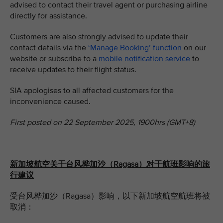
advised to contact their travel agent or purchasing airline
directly for assistance.
Customers are also strongly advised to update their
contact details via the
‘Manage Booking’ function
on our
website or subscribe to a
mobile notification service
to
receive updates to their flight status.
SIA apologises to all affected customers for the
inconvenience caused.
First posted on 22 September 2025, 1900hrs (GMT+8)
新加坡航空关于台风桦加沙（Ragasa）对于航班影响的旅
行建议
受台风桦加沙
（Ragasa）影响，以下新加坡航空航班将被
取消：