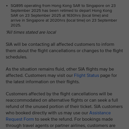
SQ895 operating from Hong Kong SAR to Singapore on 23
September 2025 has been retimed to depart Hong Kong
SAR on 23 September 2025 at 1630hrs (local time) and
arrive in Singapore at 2020hrs (local time) on 23 September
2025.
*All times stated are local
SIA will be contacting all affected customers to inform
them about the flight cancellations or changes to the flight
schedules.
As the situation remains fluid, other SIA flights may be
affected. Customers may visit our
Flight Status
page for
the latest information on their flights.
Customers affected by the flight cancellations will be
reaccommodated on alternative flights or can seek a full
refund of the unused portion of their ticket. SIA customers
who booked directly with us may use our
Assistance
Request Form
to seek the refund. For bookings made
through travel agents or partner airlines, customers are