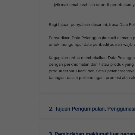
(vii) maklumat keahlian seperti penebusan y
Bagi tujuan penyataan dasar ini, frasa Data P
Penyediaan Data Pelanggan (kecuali di mana p
untuk mengumpul data peribadi) adalah waji
Kegagalan untuk membekalkan Data Pelanggan 
dengan perkhidmatan dan / atau produk yang 
produk terbaru kami dan / atau pelancarannya;
bahagian dalam pertandingan, promosi atau akt
2. Tujuan Pengumpulan, Pengguna
3. Pemindahan maklumat luar negar