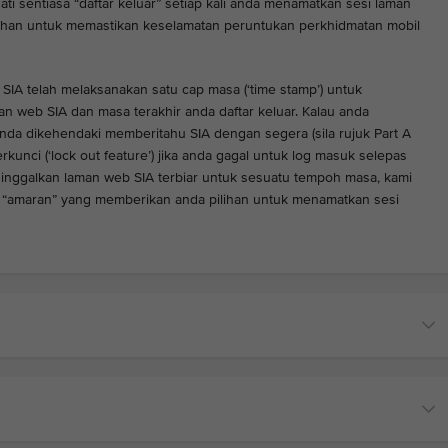
ti sentiasa “daftar keluar” setiap kali anda menamatkan sesi laman
han untuk memastikan keselamatan peruntukan perkhidmatan mobil
 SIA telah melaksanakan satu cap masa (‘time stamp’) untuk
 web SIA dan masa terakhir anda daftar keluar. Kalau anda
anda dikehendaki memberitahu SIA dengan segera (sila rujuk Part A
rkunci (‘lock out feature’) jika anda gagal untuk log masuk selepas
eninggalkan laman web SIA terbiar untuk sesuatu tempoh masa, kami
“amaran” yang memberikan anda pilihan untuk menamatkan sesi