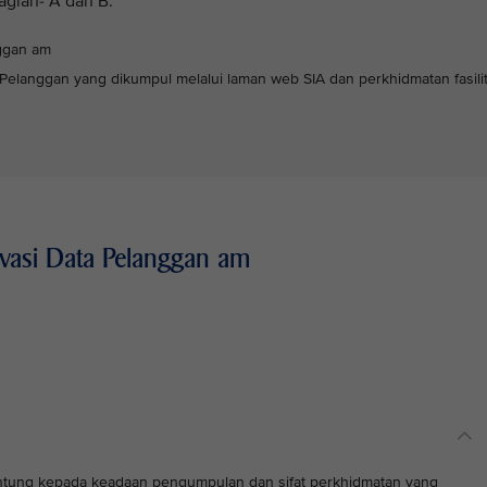
agian- A dan B:
nggan am
 Pelanggan yang dikumpul melalui laman web SIA dan perkhidmatan fasilit
ivasi Data Pelanggan am
ntung kepada keadaan pengumpulan dan sifat perkhidmatan yang