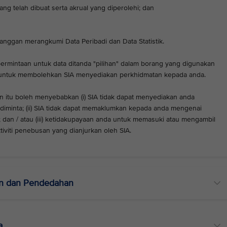
ang telah dibuat serta akrual yang diperolehi; dan
elanggan merangkumi Data Peribadi dan Data Statistik.
ermintaan untuk data ditanda "pilihan" dalam borang yang digunakan
b untuk membolehkan SIA menyediakan perkhidmatan kepada anda.
itu boleh menyebabkan (i) SIA tidak dapat menyediakan anda
diminta; (ii) SIA tidak dapat memaklumkan kepada anda mengenai
 dan / atau (iii) ketidakupayaan anda untuk memasuki atau mengambil
iviti penebusan yang dianjurkan oleh SIA.
an dan Pendedahan
a