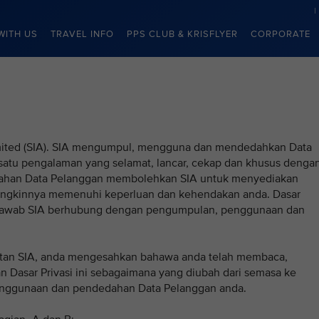
WITH US
TRAVEL INFO
PPS CLUB & KRISFLYER
CORPORATE
 Limited (SIA). SIA mengumpul, mengguna dan mendedahkan Data
atu pengalaman yang selamat, lancar, cekap dan khusus denga
ahan Data Pelanggan membolehkan SIA untuk menyediakan
ngkinnya memenuhi keperluan dan kehendakan anda. Dasar
ngjawab SIA berhubung dengan pengumpulan, penggunaan dan
an SIA, anda mengesahkan bahawa anda telah membaca,
 Dasar Privasi ini sebagaimana yang diubah dari semasa ke
nggunaan dan pendedahan Data Pelanggan anda.