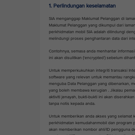
1. Perlindungan keselamatan
SIA menganggap Maklumat Pelanggan di lama
Maklumat Pelanggan yang dikumpul dari lama
perkhidmatan mobil SIA adalah dilindungi den
melindungi proses penghantaran data dari int
Contohnya, semasa anda menhantar informasi sen
ini akan disulitkan (‘encrypted’) sebelum dihan
Untuk memperkukuhkan integriti transaksi In
software yang relevan untuk memantau rangka
menguba Data Pelanggan yang dibenarkan, men
yang boleh membawa kerugian . Jikalau pema
aktiviti jenayah, bukti-bukti ini akan diser
tanpa notis kepada anda.
Untuk memberikan anda akses yang selamat ke
perkhidmatan kemudahanmobil dan program p
akan memberikan nombor ahli/ID pengguna den