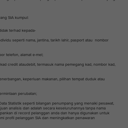
yang SIA kumpul:
tidak terhad kepada-
dividu seperti nama, jantina, tarikh lahir, pasport atau nombor
or telefon, alamat e-mel;
t kad credit ataudebit, termasuk nama pemegang kad, nombor kad,
 penerbangan, keperluan makanan, pilihan tempat duduk atau
permintaan perubatan;
n Data Statistik seperti bilangan penumpang yang menaiki pesawat,
ujuan analisis dan adalah secara keseluruhannya tanpa nama
simpankan di record pelanggan anda dan hanya digunakan untuk
hami profil pelanggan SIA dan meningkatkan penawaran