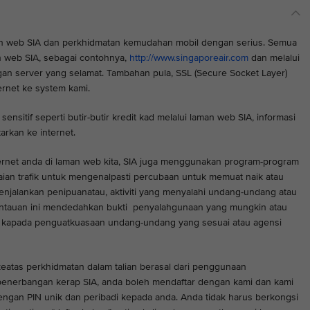
n web SIA dan perkhidmatan kemudahan mobil dengan serius. Semua
n web SIA, sebagai contohnya,
http://www.singaporeair.com
dan melalui
gan server yang selamat. Tambahan pula, SSL (Secure Socket Layer)
ernet ke system kami.
sitif seperti butir-butir kredit kad melalui laman web SIA, informasi
tarkan ke internet.
ternet anda di laman web kita, SIA juga menggunakan program-program
ian trafik untuk mengenalpasti percubaan untuk memuat naik atau
jalankan penipuanatau, aktiviti yang menyalahi undang-undang atau
ntauan ini mendedahkan bukti penyalahgunaan yang mungkin atau
ahkan kapada penguatkuasaan undang-undang yang sesuai atau agensi
atas perkhidmatan dalam talian berasal dari penggunaan
enerbangan kerap SIA, anda boleh mendaftar dengan kami dan kami
gan PIN unik dan peribadi kepada anda. Anda tidak harus berkongsi