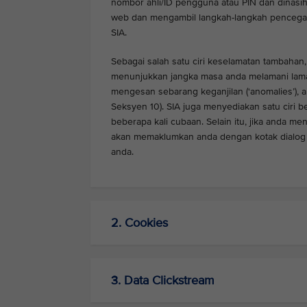
nombor ahli/ID pengguna atau PIN dan dinasiha
web dan mengambil langkah-langkah pencega
SIA.
Sebagai salah satu ciri keselamatan tambahan,
menunjukkan jangka masa anda melamani laman
mengesan sebarang keganjilan (‘anomalies’), 
Seksyen 10). SIA juga menyediakan satu ciri be
beberapa kali cubaan. Selain itu, jika anda m
akan memaklumkan anda dengan kotak dialog 
anda.
2. Cookies
3. Data Clickstream