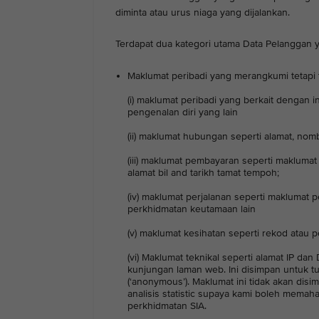
diminta atau urus niaga yang dijalankan.
Terdapat dua kategori utama Data Pelanggan 
Maklumat peribadi yang merangkumi tetapi 
(i) maklumat peribadi yang berkait dengan in
pengenalan diri yang lain
(ii) maklumat hubungan seperti alamat, nomb
(iii) maklumat pembayaran seperti makluma
alamat bil and tarikh tamat tempoh;
(iv) maklumat perjalanan seperti maklumat
perkhidmatan keutamaan lain
(v) maklumat kesihatan seperti rekod atau 
(vi) Maklumat teknikal seperti alamat IP da
kunjungan laman web. Ini disimpan untuk t
(‘anonymous’). Maklumat ini tidak akan di
analisis statistic supaya kami boleh mema
perkhidmatan SIA.