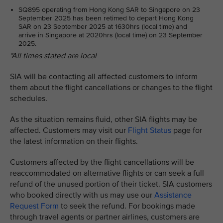
SQ895 operating from Hong Kong SAR to Singapore on 23
September 2025 has been retimed to depart Hong Kong
SAR on 23 September 2025 at 1630hrs (local time) and
arrive in Singapore at 2020hrs (local time) on 23 September
2025.
*All times stated are local
SIA will be contacting all affected customers to inform
them about the flight cancellations or changes to the flight
schedules.
As the situation remains fluid, other SIA flights may be
affected. Customers may visit our
Flight Status
page for
the latest information on their flights.
Customers affected by the flight cancellations will be
reaccommodated on alternative flights or can seek a full
refund of the unused portion of their ticket. SIA customers
who booked directly with us may use our
Assistance
Request Form
to seek the refund. For bookings made
through travel agents or partner airlines, customers are