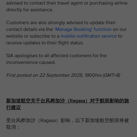
advised to contact their travel agent or purchasing airline
directly for assistance.
Customers are also strongly advised to update their
contact details via the
‘Manage Booking’ function
on our
website or subscribe to a
mobile notification service
to
receive updates to their flight status.
SIA apologises to all affected customers for the
inconvenience caused.
First posted on 22 September 2025, 1900hrs (GMT+8)
新加坡航空关于台风桦加沙（Ragasa）对于航班影响的旅
行建议
受台风桦加沙
（Ragasa）影响，以下新加坡航空航班将被
取消：