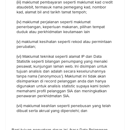
(iii) maklumat pembayaran seperti maklumat kad credit
ataudebit, termasuk nama pemegang kad, nombor
kad, alamat bil and tarikh tamat tempoh;
(iv) maklumat perjalanan seperti maklumat
penerbangan, keperluan makanan, pilihan tempat
duduk atau perkhidmatan keutamaan lain
(v) maklumat kesihatan seperti rekod atau permintaan
perubatan;
(vi) Maklumat teknikal seperti alamat IP dan Data
Statistik seperti bilangan penumpang yang menaiki
pesawat, kunjungan laman web. Ini disimpan untuk
tujuan analisis dan adalah secara keseluruhannya
tanpa nama (‘anonymous’). Maklumat ini tidak akan
disimpankan di record pelanggan anda dan hanya
digunakan untuk analisis statistic supaya kami boleh
memahami profil pelanggan SIA dan meningkatkan
penawaran perkhidmatan SIA.
(vii) maklumat keahlian seperti penebusan yang telah
dibuat serta akrual yang diperolehi; dan
Bagi tujuan penyataan dasar ini, frasa Data Pelanggan