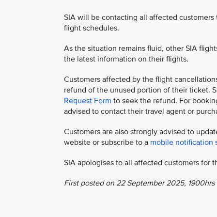
SIA will be contacting all affected customers
flight schedules.
As the situation remains fluid, other SIA flig
the latest information on their flights.
Customers affected by the flight cancellation
refund of the unused portion of their ticket
Request Form
to seek the refund. For booking
advised to contact their travel agent or purcha
Customers are also strongly advised to update
website or subscribe to a
mobile notification 
SIA apologises to all affected customers for
First posted on 22 September 2025, 1900hrs