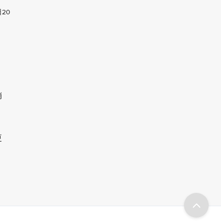
20
。
销
更