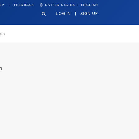
·
LP
FEEDBACK
UNITED STATES
ENGLISH
LOG IN
SIGN UP
asa
n