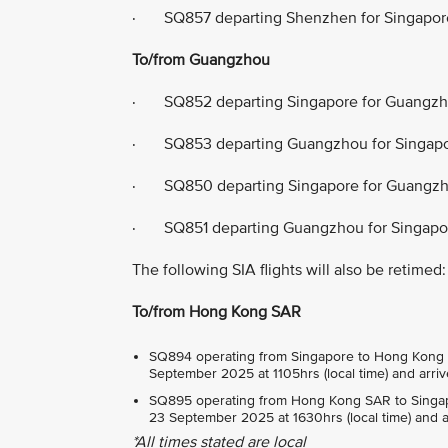
· SQ857 departing Shenzhen for Singapore
To/from Guangzhou
· SQ852 departing Singapore for Guangzh
· SQ853 departing Guangzhou for Singapor
· SQ850 departing Singapore for Guangzh
· SQ851 departing Guangzhou for Singapor
The following SIA flights will also be retimed:
To/from Hong Kong SAR
SQ894 operating from Singapore to Hong Kong 
September 2025 at 1105hrs (local time) and arr
SQ895 operating from Hong Kong SAR to Singa
23 September 2025 at 1630hrs (local time) and a
*All times stated are local