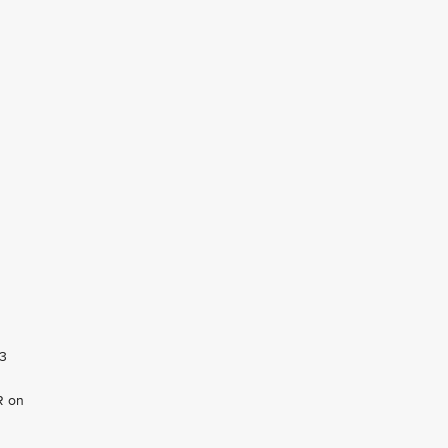
23
R on