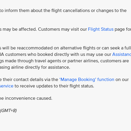
 to inform them about the flight cancellations or changes to the
hts may be affected. Customers may visit our
Flight Status
page fo
s will be reaccommodated on alternative flights or can seek a full
. SIA customers who booked directly with us may use our
Assistan
s made through travel agents or partner airlines, customers are
sing airline directly for assistance.
 their contact details via the
‘Manage Booking’ function
on our
service
to receive updates to their flight status.
 the inconvenience caused.
 (GMT+8)