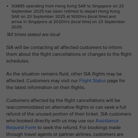
SQ895 operating from Hong Kong SAR to Singapore on 23
September 2025 has been retimed to depart Hong Kong
SAR on 23 September 2025 at 1630hrs (local time) and
arrive in Singapore at 2020hrs (local time) on 23 September
2025.
*All times stated are local
SIA will be contacting all affected customers to inform
them about the flight cancellations or changes to the flight
schedules.
As the situation remains fluid, other SIA flights may be
affected. Customers may visit our
Flight Status
page for
the latest information on their flights.
Customers affected by the flight cancellations will be
reaccommodated on alternative flights or can seek a full
refund of the unused portion of their ticket. SIA customers
who booked directly with us may use our
Assistance
Request Form
to seek the refund. For bookings made
through travel agents or partner airlines, customers are