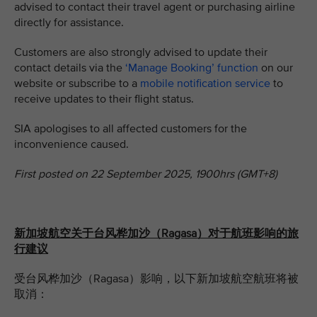
advised to contact their travel agent or purchasing airline
directly for assistance.
Customers are also strongly advised to update their
contact details via the
‘Manage Booking’ function
on our
website or subscribe to a
mobile notification service
to
receive updates to their flight status.
SIA apologises to all affected customers for the
inconvenience caused.
First posted on 22 September 2025, 1900hrs (GMT+8)
新加坡航空关于台风桦加沙（Ragasa）对于航班影响的旅
行建议
受台风桦加沙
（Ragasa）影响，以下新加坡航空航班将被
取消：