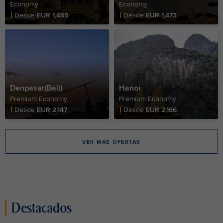
Economy
Economy
Fare Price
Fare Price
Desde
EUR 1,465
Desde
EUR 1,473
Denpasar(Bali)
Hanoi
Premium Economy
Premium Economy
Fare Price
Fare Price
Desde
EUR 2,147
Desde
EUR 2,166
VER MÁS OFERTAS
Destacados