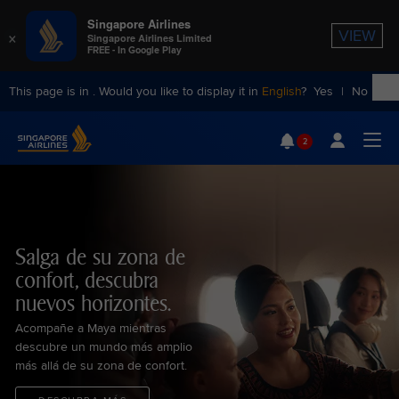
Singapore Airlines
×
VIEW
Singapore Airlines Limited
FREE - In Google Play
This page is in
. Would you like to display it in
English
?
Yes
|
No
Singapore Airlines Home
2
Togg
Salga de su zona de
confort, descubra
nuevos horizontes.
Acompañe a Maya mientras
descubre un mundo más amplio
más allá de su zona de confort.