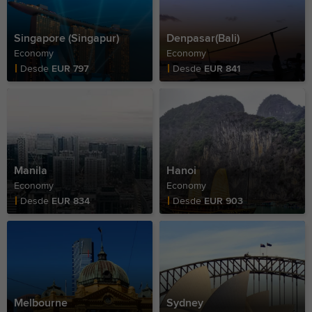
Singapore (Singapur)
Denpasar(Bali)
Economy
Economy
Fare Price
Fare Price
Desde
EUR 797
Desde
EUR 841
Manila
Hanoi
Economy
Economy
Fare Price
Fare Price
Desde
EUR 834
Desde
EUR 903
Melbourne
Sydney