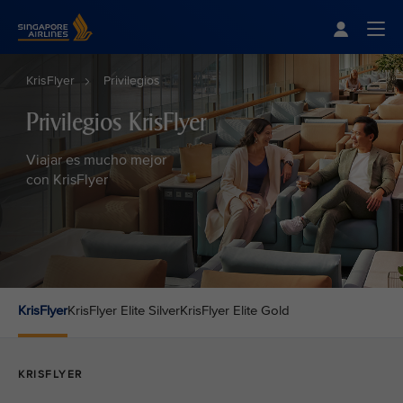
Singapore Airlines Home
Togg
KrisFlyer
Privilegios
Privilegios KrisFlyer
Viajar es mucho mejor
con KrisFlyer
KrisFlyer
KrisFlyer Elite Silver
KrisFlyer Elite Gold
KRISFLYER