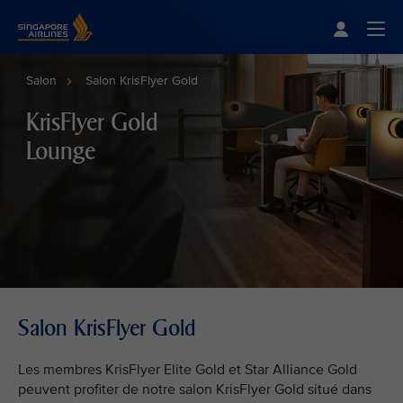
Singapore Airlines Home
Togg
Salon
Salon KrisFlyer Gold
KrisFlyer Gold
Lounge
Salon KrisFlyer Gold
Les membres KrisFlyer Elite Gold et Star Alliance Gold
peuvent profiter de notre salon KrisFlyer Gold situé dans