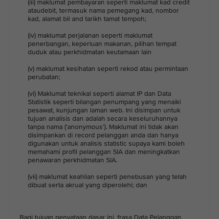
(iii) maklumat pembayaran seperti maklumat kad credit
ataudebit, termasuk nama pemegang kad, nombor
kad, alamat bil and tarikh tamat tempoh;
(iv) maklumat perjalanan seperti maklumat
penerbangan, keperluan makanan, pilihan tempat
duduk atau perkhidmatan keutamaan lain
(v) maklumat kesihatan seperti rekod atau permintaan
perubatan;
(vi) Maklumat teknikal seperti alamat IP dan Data
Statistik seperti bilangan penumpang yang menaiki
pesawat, kunjungan laman web. Ini disimpan untuk
tujuan analisis dan adalah secara keseluruhannya
tanpa nama (‘anonymous’). Maklumat ini tidak akan
disimpankan di record pelanggan anda dan hanya
digunakan untuk analisis statistic supaya kami boleh
memahami profil pelanggan SIA dan meningkatkan
penawaran perkhidmatan SIA.
(vii) maklumat keahlian seperti penebusan yang telah
dibuat serta akrual yang diperolehi; dan
Bagi tujuan penyataan dasar ini, frasa Data Pelanggan