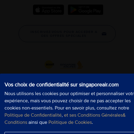
Vos choix de confidentialité sur singaporeair.com
Vos choix de confidentialité sur singaporeair.com
Vos choix de confidentialité sur singaporeair.com
Nous utilisons les cookies pour optimiser et personnaliser vot
Nous utilisons les cookies pour optimiser et personnaliser vot
Nous utilisons les cookies pour optimiser et personnaliser vot
expérience, mais vous pouvez choisir de ne pas accepter les
expérience, mais vous pouvez choisir de ne pas accepter les
expérience, mais vous pouvez choisir de ne pas accepter les
cookies non-essentiels. Pour en savoir plus, consultez notre
cookies non-essentiels. Pour en savoir plus, consultez notre
cookies non-essentiels. Pour en savoir plus, consultez notre
Politique de Confidentialité
Politique de Confidentialité
Politique de Confidentialité
,
,
,
et ses Conditions Générales&
et ses Conditions Générales&
et ses Conditions Générales&
Conditions
Conditions
Conditions
ainsi que
ainsi que
ainsi que
Politique de Cookies
Politique de Cookies
Politique de Cookies
.
.
.