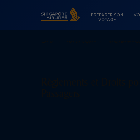
Singapore Airlines Home
PRÉPARER SON
VO
VOYAGE
Accueil
Infos de voyage
Engagement enver
Règlements et Droits po
Passagers