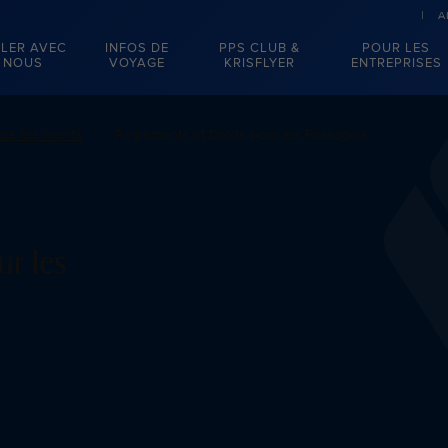
A
LER AVEC
INFOS DE
PPS CLUB &
POUR LES
NOUS
VOYAGE
KRISFLYER
ENTREPRISES
s les clients
Règlements et Droits pour les Passagers
ur les