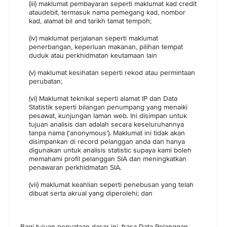
(iii) maklumat pembayaran seperti maklumat kad credit
ataudebit, termasuk nama pemegang kad, nombor
kad, alamat bil and tarikh tamat tempoh;
(iv) maklumat perjalanan seperti maklumat
penerbangan, keperluan makanan, pilihan tempat
duduk atau perkhidmatan keutamaan lain
(v) maklumat kesihatan seperti rekod atau permintaan
perubatan;
(vi) Maklumat teknikal seperti alamat IP dan Data
Statistik seperti bilangan penumpang yang menaiki
pesawat, kunjungan laman web. Ini disimpan untuk
tujuan analisis dan adalah secara keseluruhannya
tanpa nama (‘anonymous’). Maklumat ini tidak akan
disimpankan di record pelanggan anda dan hanya
digunakan untuk analisis statistic supaya kami boleh
memahami profil pelanggan SIA dan meningkatkan
penawaran perkhidmatan SIA.
(vii) maklumat keahlian seperti penebusan yang telah
dibuat serta akrual yang diperolehi; dan
Bagi tujuan penyataan dasar ini, frasa Data Pelanggan