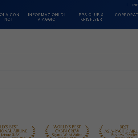
IN
OLA CON
INFORMAZIONI DI
PPS CLUB &
CORPORAT
NOI
VIAGGIO
KRISFLYER