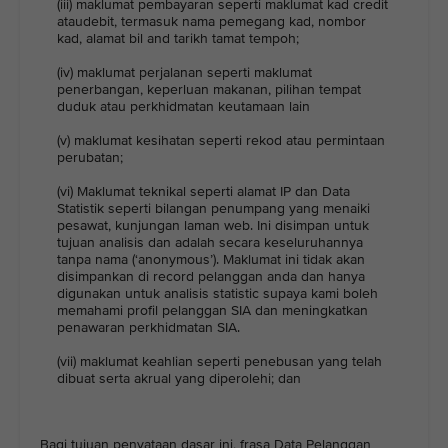
(iii) maklumat pembayaran seperti maklumat kad credit
ataudebit, termasuk nama pemegang kad, nombor
kad, alamat bil and tarikh tamat tempoh;
(iv) maklumat perjalanan seperti maklumat
penerbangan, keperluan makanan, pilihan tempat
duduk atau perkhidmatan keutamaan lain
(v) maklumat kesihatan seperti rekod atau permintaan
perubatan;
(vi) Maklumat teknikal seperti alamat IP dan Data
Statistik seperti bilangan penumpang yang menaiki
pesawat, kunjungan laman web. Ini disimpan untuk
tujuan analisis dan adalah secara keseluruhannya
tanpa nama (‘anonymous’). Maklumat ini tidak akan
disimpankan di record pelanggan anda dan hanya
digunakan untuk analisis statistic supaya kami boleh
memahami profil pelanggan SIA dan meningkatkan
penawaran perkhidmatan SIA.
(vii) maklumat keahlian seperti penebusan yang telah
dibuat serta akrual yang diperolehi; dan
Bagi tujuan penyataan dasar ini, frasa Data Pelanggan