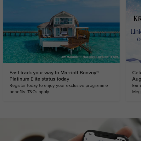
Fast track your way to Marriott Bonvoy®
Cel
Platinum Elite status today
Aug
Register today to enjoy your exclusive programme
Earn
benefits. T&Cs apply.
Mega