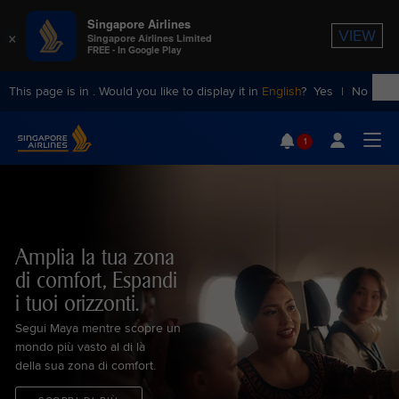
Singapore Airlines
×
VIEW
Singapore Airlines Limited
FREE - In Google Play
This page is in
. Would you like to display it in
English
?
Yes
|
No
Singapore Airlines Home
1
Togg
Amplia la tua zona
di comfort, Espandi
i tuoi orizzonti.
Segui Maya mentre scopre un
mondo più vasto al di là
della sua zona di comfort.