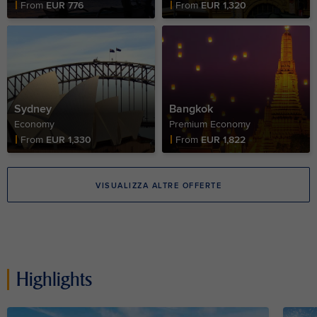
Fare Price
Fare Price
From
EUR 776
From
EUR 1,320
Sydney
Bangkok
Economy
Premium Economy
Fare Price
Fare Price
From
EUR 1,330
From
EUR 1,822
VISUALIZZA ALTRE OFFERTE
Highlights