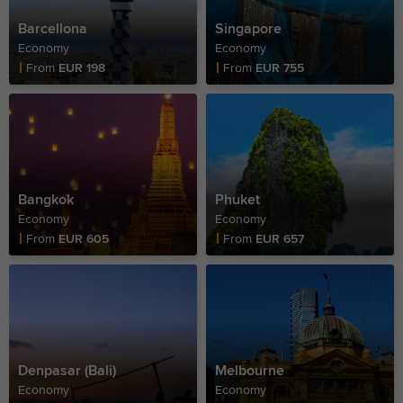
Barcellona
Singapore
Economy
Economy
Fare Price
Fare Price
From
EUR 198
From
EUR 755
Bangkok
Phuket
Economy
Economy
Fare Price
Fare Price
From
EUR 605
From
EUR 657
Denpasar (Bali)
Melbourne
Economy
Economy