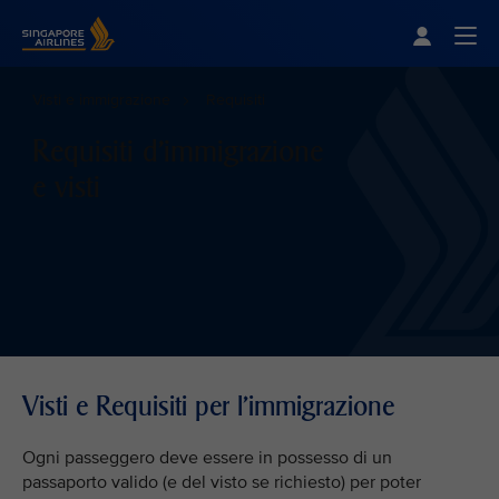
Singapore Airlines Home
Togg
Visti e immigrazione
Requisiti
Requisiti d'immigrazione
e visti
Visti e Requisiti per l'immigrazione
Ogni passeggero deve essere in possesso di un
passaporto valido (e del visto se richiesto) per poter