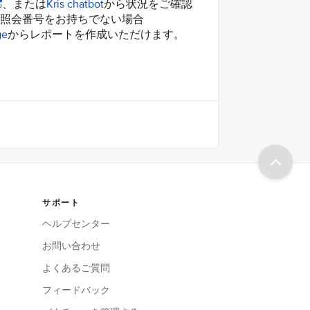
、または
Kris chatbot
から状況をご確認
照会番号をお持ちでない場合
ge
からレポートを作成いただけます。