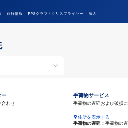
旅
旅行情報
PPSクラブ / クリスフライヤー
法人
先
ター
手荷物サービス
い合わせ
手荷物の遅延および破損に
住所を表示する
手荷物の遅延：
手荷物の遅