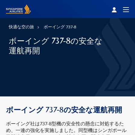
Singapore Airlines Home
Togg
快適な空の旅
ボーイング 737-8
ボーイング 737-8の安全な
運航再開
ボーイング 737-8の安全な運航再開
ボーイング社は737-8型機の安全性の懸念に対処するた
め、一連の強化を実施しました。同型機はシンガポール