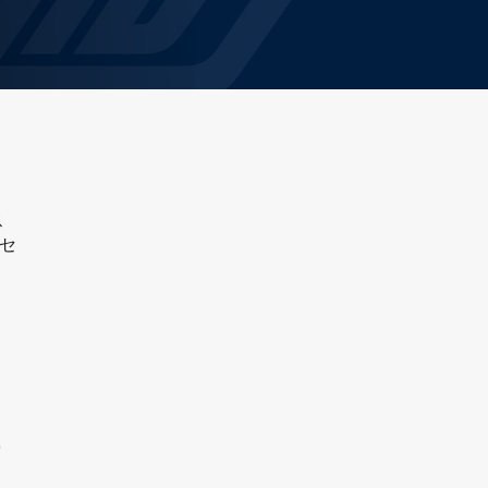
ス
セ
空
。