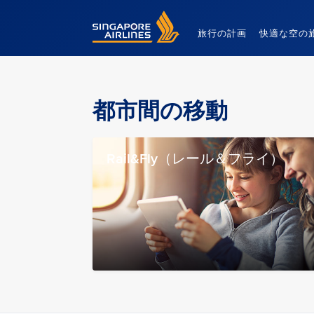
Singapore Airlines Home
旅行の計画
快適な空の
都市間の移動
Rail&Fly（レール＆フライ）