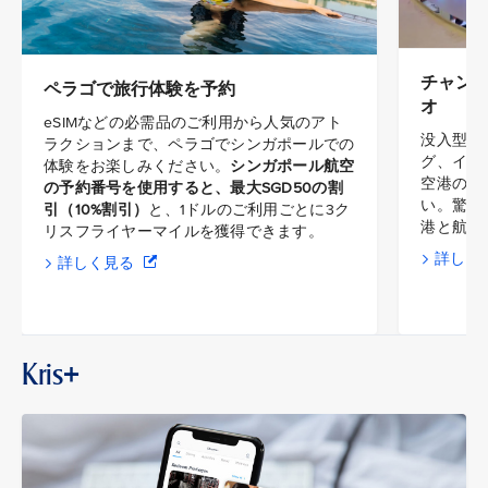
チャン
ペラゴで旅行体験を予約
オ
eSIMなどの必需品のご利用から人気のアト
没入型の
ラクションまで、ペラゴでシンガポールでの
グ、イン
体験をお楽しみください。
シンガポール航空
空港のバ
の予約番号を使用すると、最大SGD50の割
い。驚き
引（10%割引）
と、1ドルのご利用ごとに3ク
港と航空
リスフライヤーマイルを獲得できます。
詳しく
詳しく見る
Kris+