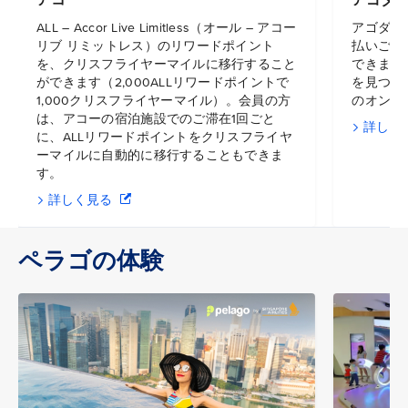
アコー
アゴダ
ALL – Accor Live Limitless（オール – アコー
アゴダで
リブ リミットレス）のリワードポイント
払いごと
を、クリスフライヤーマイルに移行すること
できます。
ができます（2,000ALLリワードポイントで
を見つけ
1,000クリスフライヤーマイル）。会員の方
のオンラ
は、アコーの宿泊施設でのご滞在1回ごと
詳しく
に、ALLリワードポイントをクリスフライヤ
ーマイルに自動的に移行することもできま
す。
詳しく見る
ペラゴの体験