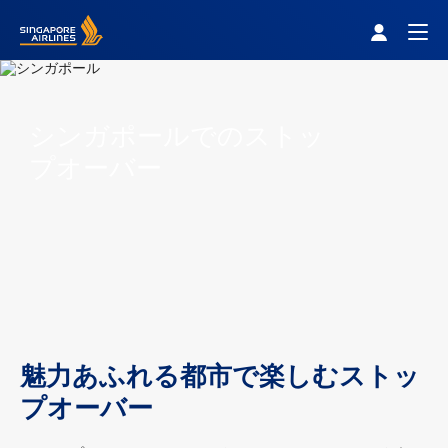
Singapore Airlines Home
Togg
シンガポールでのストッ
プオーバー
魅力あふれる都市で楽しむストッ
プオーバー