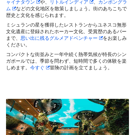
ャイナタウン
や、
リトルインディア
、
カンポングラ
ム
などの文化地区を散策しましょう。街のあちこちで
歴史と文化を感じられます。
ミシュランの星を獲得したレストランからユネスコ無形
文化遺産に登録されたホーカー文化、受賞歴のあるバー
まで、
思い出に残るグルメアドベンチャー
をお楽しみ
ください。
コンパクトな街並みと一年中続く熱帯気候が特長のシン
ガポールでは、季節を問わず、短時間で多くの体験を楽
しめます。
今すぐ
冒険の計画を立てましょう。