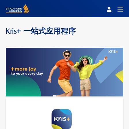
Singapore Airlines Home
Togg
Kris+ 一站式应用程序