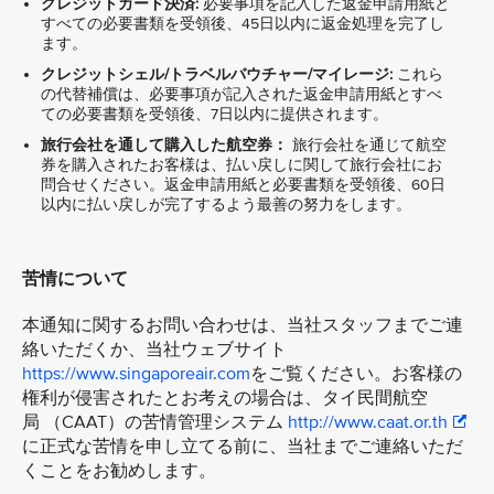
クレジットカード決済:
必要事項を記入した返金申請用紙と
すべての必要書類を受領後、45日以内に返金処理を完了し
ます。
クレジットシェル/トラベルバウチャー/マイレージ:
これら
の代替補償は、必要事項が記入された返金申請用紙とすべ
ての必要書類を受領後、7日以内に提供されます。
旅行会社を通して購入した航空券：
旅行会社を通じて航空
券を購入されたお客様は、払い戻しに関して旅行会社にお
問合せください。返金申請用紙と必要書類を受領後、60日
以内に払い戻しが完了するよう最善の努力をします。
苦情について
本通知に関するお問い合わせは、当社スタッフまでご連
絡いただくか、当社ウェブサイト
https://www.singaporeair.com
をご覧ください。お客様の
権利が侵害されたとお考えの場合は、タイ民間航空
局 （CAAT）の苦情管理システム
http://www.caat.or.th
に正式な苦情を申し立てる前に、当社までご連絡いただ
くことをお勧めします。