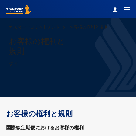
Singapore Airlines Home
Togg
カスタマーコミットメント
お客様の権利と規則
お客様の権利と
規則
タイ
お客様の権利と規則
国際線定期便におけるお客様の権利