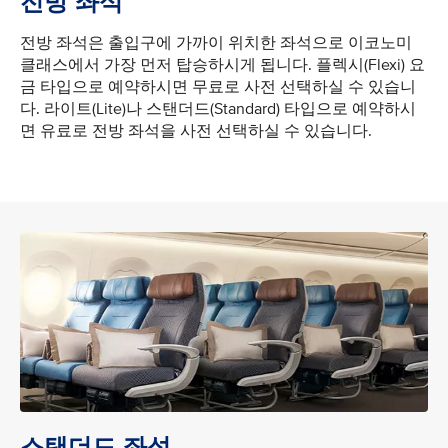
전방 좌석
전방 좌석은 출입구에 가까이 위치한 좌석으로 이코노미
클래스에서 가장 먼저 탑승하시게 됩니다. 플렉시(Flexi) 요
금 타입으로 예약하시면 무료로 사전 선택하실 수 있습니
다. 라이트(Lite)나 스탠더드(Standard) 타입으로 예약하시
면 유료로 전방 좌석을 사전 선택하실 수 있습니다.
스탠더드 좌석