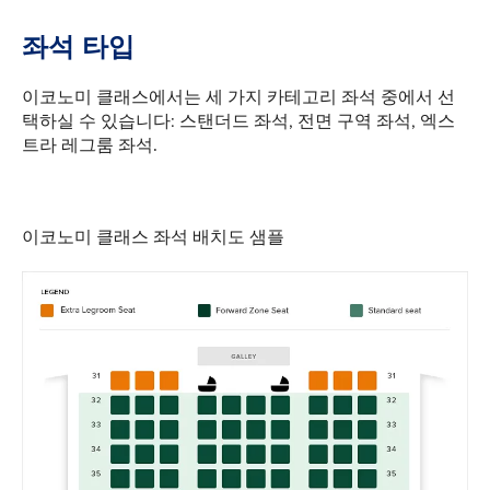
좌석 타입
이코노미 클래스에서는 세 가지 카테고리 좌석 중에서 선
택하실 수 있습니다: 스탠더드 좌석, 전면 구역 좌석, 엑스
트라 레그룸 좌석.
이코노미 클래스 좌석 배치도 샘플