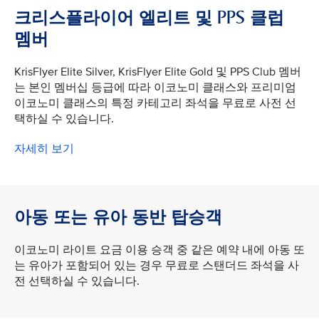
크리스플라이어 엘리트 및 PPS 클럽
멤버
KrisFlyer Elite Silver, KrisFlyer Elite Gold 및 PPS Club 멤버
는 본인 멤버십 등급에 따라 이코노미 클래스와 프리미엄
이코노미 클래스의 특정 카테고리 좌석을 무료로 사전 선
택하실 수 있습니다.
자세히 보기
아동 또는 유아 동반 탑승객
이코노미 라이트 요금 이용 승객 중 같은 예약 내에 아동 또
는 유아가 포함되어 있는 경우 무료로 스탠더드 좌석을 사
전 선택하실 수 있습니다.