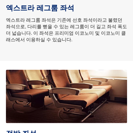
엑스트라 레그룸 좌석
엑스트라 레그룸 좌석은 기존에 선호 좌석이라고 불렸던
좌석으로, 다리를 뻗을 수 있는 레그룸이 더 길고 좌석 폭도
더 넓습니다. 이 좌석은 프리미엄 이코노미 및 이코노미 클
래스에서 이용하실 수 있습니다.