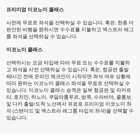
프리미엄 이코노미 클래스
사전에 무료로 좌석을 선택하실 수 있습니다. 혹은, 한층 더
편안한 비행을 원하시면 수수료를 지불하고 엑스트라 레그
룸 좌석을 선택하실 수 있습니다.
이코노미 클래스
선택하시는 요금 타입에 따라 무료 또는 수수료를 지불하
고 좌석을 사전 선택하실 수 있습니다. 혹은, 항공편 출발
48시간 전에 온라인 체크인이 시작되면 좌석 여유 상황에
따라 원하는 이코노미 클래스 좌석을 무료로 선택하실 수
있습니다. 이코노미 클래스 승객은 일부 항공편 및 자카르
타, 호치민, 하노이, 쿠알라룸푸르, 방콕, 수라바야, 콜롬보
및 다카 출발/도착 노선에서 유료로 프리미엄 이코노미 좌
석 (스탠더드 및 엑스트라 레그룸 타입의 좌석)을 선택할 수
있습니다.