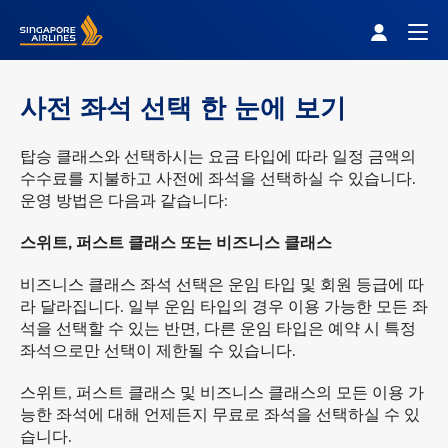
Singapore Airlines Home
Togg
사전 좌석 선택 한 눈에 보기
탑승 클래스와 선택하시는 요금 타입에 따라 일정 금액의
수수료를 지불하고 사전에 좌석을 선택하실 수 있습니다.
운영 방법은 다음과 같습니다:
스위트, 퍼스트 클래스 또는 비즈니스 클래스
비즈니스 클래스 좌석 선택은 운임 타입 및 회원 등급에 따
라 달라집니다. 일부 운임 타입의 경우 이용 가능한 모든 좌
석을 선택할 수 있는 반면, 다른 운임 타입은 예약 시 특정
좌석으로만 선택이 제한될 수 있습니다.
스위트, 퍼스트 클래스 및 비즈니스 클래스의 모든 이용 가
능한 좌석에 대해 언제든지 무료로 좌석을 선택하실 수 있
습니다.