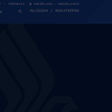
·
P
FEEDBACK
NEDERLAND
NEDERLANDS
INLOGGEN
REGISTREREN
JK