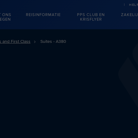
HEL
T ONS
REISINFORMATIE
PPS CLUB EN
ZAKELI
IEGEN
KRISFLYER
s and First Class
Suites - A380