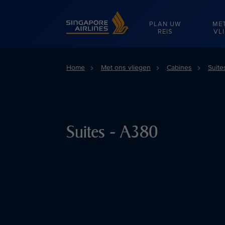
Singapore Airlines Home
PLAN UW
ME
REIS
VL
Home
Met ons vliegen
Cabines
Suite
Suites - A380