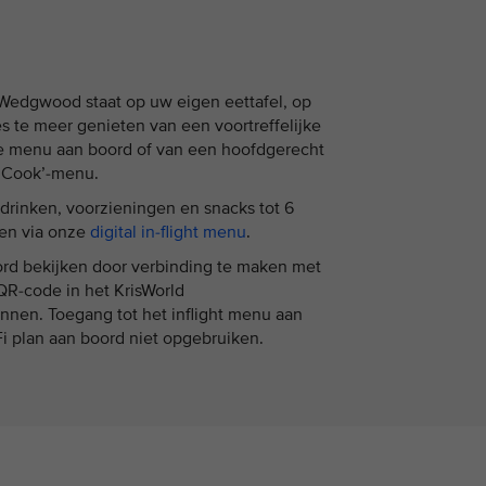
 Wedgwood staat op uw eigen eettafel, op
es te meer genieten van een voortreffelijke
jke menu aan boord of van een hoofdgerecht
e Cook’-menu.
drinken, voorzieningen en snacks tot 6
ken via onze
digital in-flight menu
.
rd bekijken door verbinding te maken met
QR-code in het KrisWorld
nnen. Toegang tot het inflight menu aan
Fi plan aan boord niet opgebruiken.