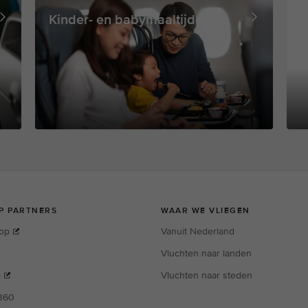
Kinder- en babymaaltijden
C