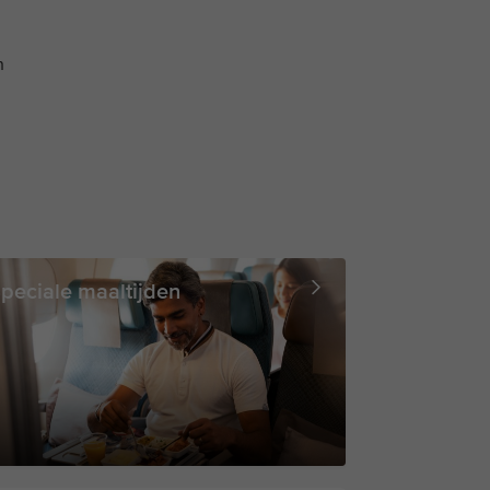
n
peciale maaltijden