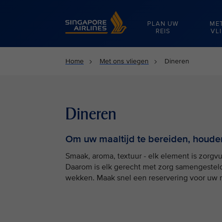
Singapore Airlines Home
PLAN UW
ME
REIS
VL
Home
Met ons vliegen
Dineren
Dineren
Om uw maaltijd te bereiden, houden
Smaak, aroma, textuur - elk element is zorgv
Daarom is elk gerecht met zorg samengesteld
wekken. Maak snel een reservering voor uw r