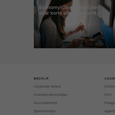
Economy Class maaltijden
voor korte afstandsvlucht