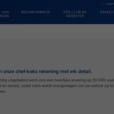
HEL
T ONS
REISINFORMATIE
PPS CLUB EN
ZAKELI
IEGEN
KRISFLYER
 onze chef-koks rekening met elk detail.
uldig uitgebalanceerd voor een heerlijke ervaring op 30.000 voet
 en bereid, zodat niets wordt overgeslagen om uw eetlust op te
eis.