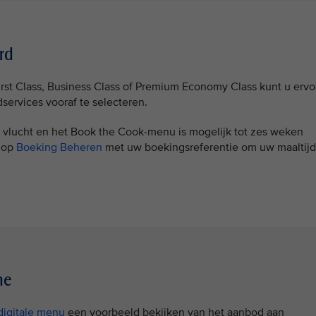
rd
irst Class, Business Class of Premium Economy Class kunt u ervo
services vooraf te selecteren.
e vlucht en het Book the Cook-menu is mogelijk tot zes weken
n op
Boeking Beheren
met uw boekingsreferentie om uw maaltijd
ne
digitale menu
een voorbeeld bekijken van het aanbod aan