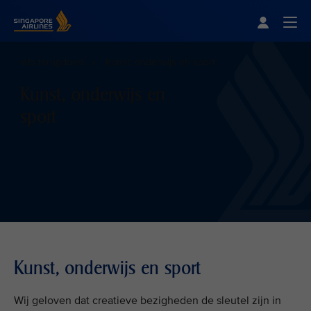
Singapore Airlines Home
Togg
Iets terugdoen
Kunst, onderwijs en sport
Kunst, onderwijs en
sport
Kunst, onderwijs en sport
Wij geloven dat creatieve bezigheden de sleutel zijn in