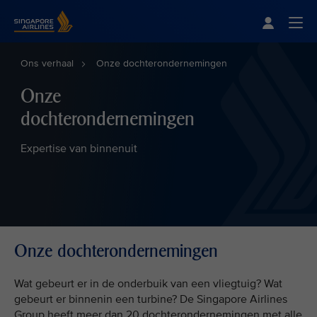
Singapore Airlines Home
Togg
Ons verhaal
Onze dochterondernemingen
Onze
dochterondernemingen
Expertise van binnenuit
Onze dochterondernemingen
Wat gebeurt er in de onderbuik van een vliegtuig? Wat
gebeurt er binnenin een turbine? De Singapore Airlines
Group heeft meer dan 20 dochterondernemingen met alle