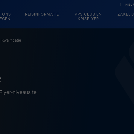
HEL
T ONS
REISINFORMATIE
PPS CLUB EN
ZAKELI
IEGEN
KRISFLYER
Kwalificatie
e
Flyer-niveaus te