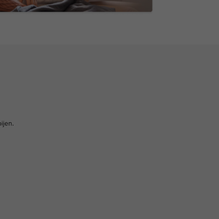
ijen.