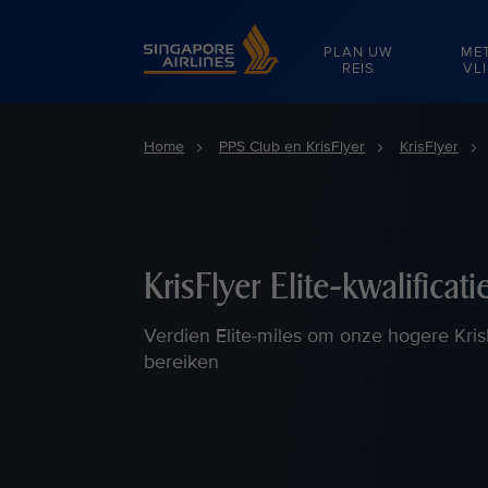
Singapore Airlines Home
PLAN UW
ME
REIS
VL
Home
PPS Club en KrisFlyer
KrisFlyer
KrisFlyer Elite-kwalificati
Verdien Elite-miles om onze hogere Kris
bereiken