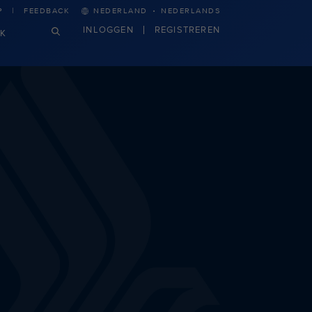
·
P
FEEDBACK
NEDERLAND
NEDERLANDS
INLOGGEN
REGISTREREN
JK