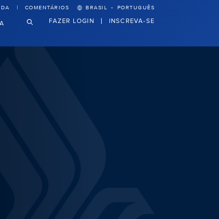
·
UDA
COMENTÁRIOS
BRASIL
PORTUGUÊS
FAZER LOGIN
INSCREVA-SE
VA