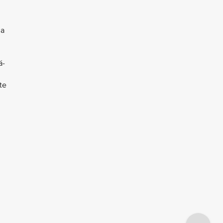
 a
á-
te