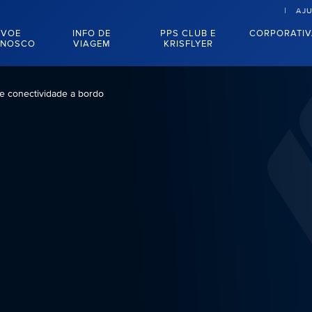
AJ
VOE
INFO DE
PPS CLUB E
CORPORATI
NOSCO
VIAGEM
KRISFLYER
e conectividade a bordo