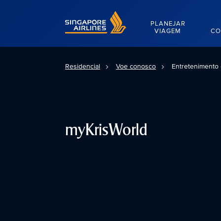
Singapore Airlines Home
PLANEJAR
VIAGEM
CO
Residencial
Voe conosco
Entretenimento 
myKrisWorld