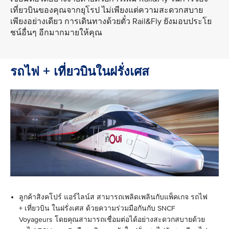
เที่ยวบินของคุณจากยุโรป ไม่เพียงแต่ความสะดวกสบาย
เพียงอย่างเดียว การเดินทางด้วยตั๋ว Rail&Fly ยังมอบประโย
ชน์อื่นๆ อีกมากมายให้คุณ
รถไฟ + เที่ยวบินในฝรั่งเศส
ลูกค้าสิงคโปร์ แอร์ไลน์ส สามารถเพลิดเพลินกับแพ็คเกจ รถไฟ
+ เที่ยวบิน ในฝรั่งเศส ด้วยความร่วมมือกันกับ SNCF
Voyageurs โดยคุณสามารถเชื่อมต่อได้อย่างสะดวกสบายด้วย