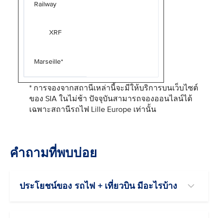
Railway
XRF
Marseille*
* การจองจากสถานีเหล่านี้จะมีให้บริการบนเว็บไซต์
ของ SIA ในไม่ช้า ปัจจุบันสามารถจองออนไลน์ได้
เฉพาะสถานีรถไฟ Lille Europe เท่านั้น
คำถามที่พบบ่อย
ประโยชน์ของ รถไฟ + เที่ยวบิน มีอะไรบ้าง