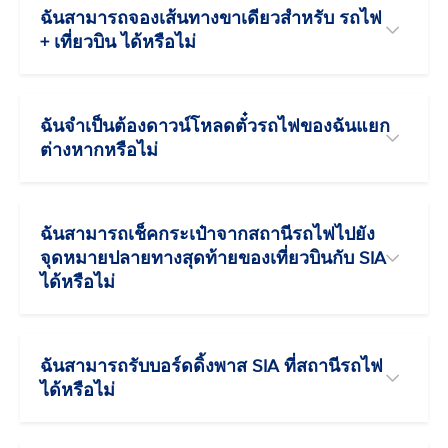
ฉันสามารถจองเส้นทางขาเดียวสำหรับ รถไฟ
+ เที่ยวบิน ได้หรือไม่
ฉันจำเป็นต้องดาวน์โหลดตั๋วรถไฟของฉันแยก
ต่างหากหรือไม่
ฉันสามารถเช็คกระเป๋าจากสถานีรถไฟไปยัง
จุดหมายปลายทางสุดท้ายของเที่ยวบินกับ SIA
ได้หรือไม่
ฉันสามารถรับบอร์ดดิ้งพาส SIA ที่สถานีรถไฟ
ได้หรือไม่