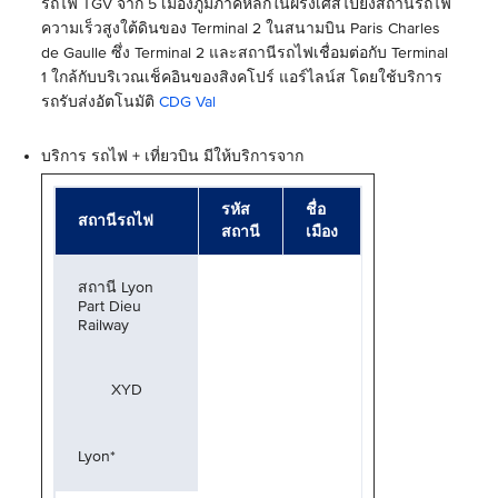
รถไฟ TGV จาก 5 เมืองภูมิภาคหลักในฝรั่งเศสไปยังสถานีรถไฟ
ความเร็วสูงใต้ดินของ Terminal 2 ในสนามบิน Paris Charles
de Gaulle ซึ่ง Terminal 2 และสถานีรถไฟเชื่อมต่อกับ Terminal
1 ใกล้กับบริเวณเช็คอินของสิงคโปร์ แอร์ไลน์ส โดยใช้บริการ
รถรับส่งอัตโนมัติ
CDG Val
บริการ รถไฟ + เที่ยวบิน มีให้บริการจาก
รหัส
ชื่อ
สถานีรถไฟ
สถานี
เมือง
สถานี Lyon
Part Dieu
Railway
XYD
Lyon*