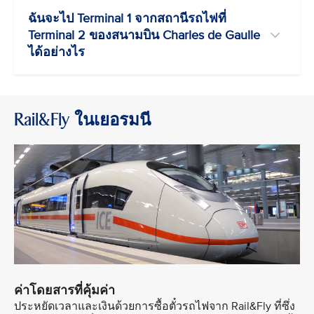
ฉันจะไป Terminal 1 จากสถานีรถไฟที่
Terminal 2 ของสนามบิน Charles de Gaulle
ได้อย่างไร
Rail&Fly ในเยอรมนี
ค่าโดยสารที่คุ้มค่า
ประหยัดเวลาและเงินด้วยการซื้อตั๋วรถไฟจาก Rail&Fly ที่ซึ่ง