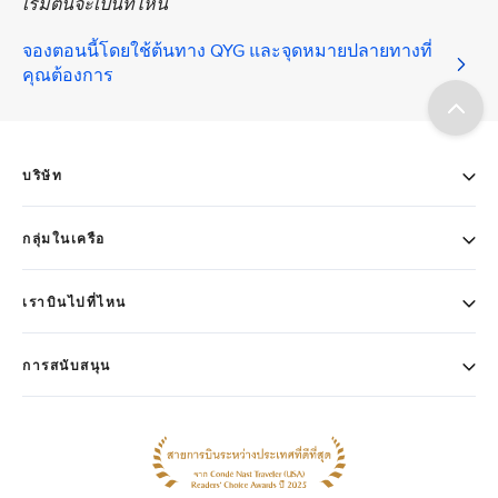
เริ่มต้นจะเป็นที่ไหน
จองตอนนี้โดยใช้ต้นทาง QYG และจุดหมายปลายทางที่
คุณต้องการ