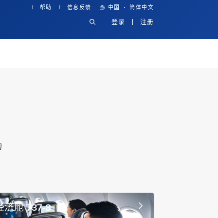
·
帮助
信息反馈
中国
简体中文
登录
注册
的
经济舱 737-8