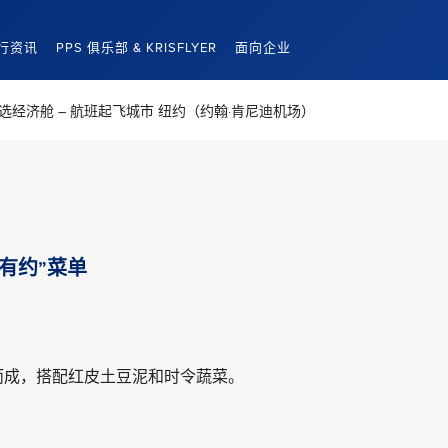
行资讯
PPS 俱乐部 & KRISFLYER
面向企业
选经济舱 – 航班起飞城市 纽约（约翰·肯尼迪机场）
有约”菜单
而成，搭配红皮土豆泥和时令蔬菜。