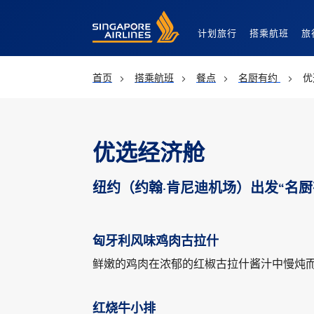
Singapore Airlines Home
计划旅行
搭乘航班
旅
首页
搭乘航班
餐点
名厨有约
优
优选经济舱
纽约（约翰·肯尼迪机场）出发“名厨
匈牙利风味鸡肉古拉什
鲜嫩的鸡肉在浓郁的红椒古拉什酱汁中慢炖
红烧牛小排