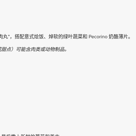
。
”，搭配意式烩饭、焯软的绿叶蔬菜和 Pecorino 奶酪薄片。
或甜点）可能含肉类或动物制品。