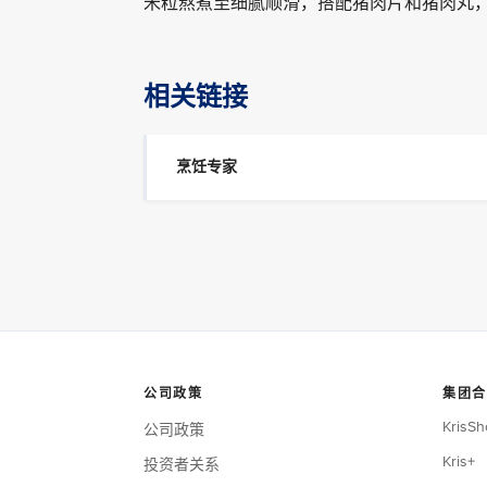
米粒熬煮至细腻顺滑，搭配猪肉片和猪肉丸
相关链接
烹饪专家