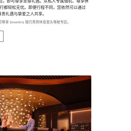
俱乐部会员后，即可尊享至尊礼遇。从私人专属值机、尊享休
出行都轻松无忧。即便行程不同，您依然可以通过
属卡，将尊贵礼遇与挚爱之人共享。
 SilverKris 银刃贵宾休息室头等舱专区。