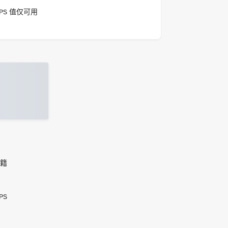
PPS 值仅可用
会籍
PS