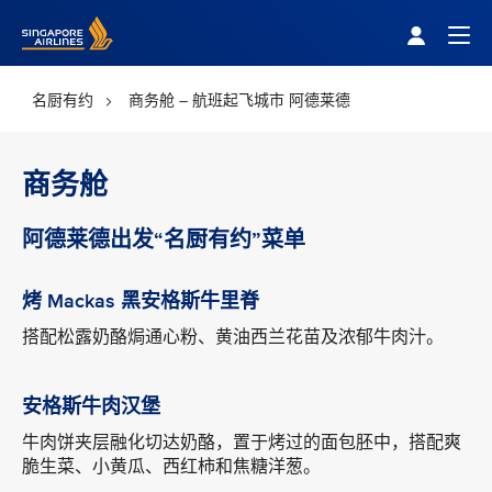
Singapore Airlines Home
Togg
名厨有约
商务舱 – 航班起飞城市 阿德莱德
商务舱
阿德莱德出发“名厨有约”菜单
烤 Mackas 黑安格斯牛里脊
搭配松露奶酪焗通心粉、黄油西兰花苗及浓郁牛肉汁。
安格斯牛肉汉堡
牛肉饼夹层融化切达奶酪，置于烤过的面包胚中，搭配爽
脆生菜、小黄瓜、西红柿和焦糖洋葱。