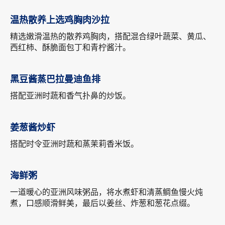
温热散养上选鸡胸肉沙拉
精选嫩滑温热的散养鸡胸肉，搭配混合绿叶蔬菜、黄瓜、
西红柿、酥脆面包丁和青柠酱汁。
黑豆酱蒸巴拉曼迪鱼排
搭配亚洲时蔬和香气扑鼻的炒饭。
姜葱酱炒虾
搭配时令亚洲时蔬和蒸茉莉香米饭。
海鲜粥
一道暖心的亚洲风味粥品，将水煮虾和清蒸鲷鱼慢火炖
煮，口感顺滑鲜美，最后以姜丝、炸葱和葱花点缀。